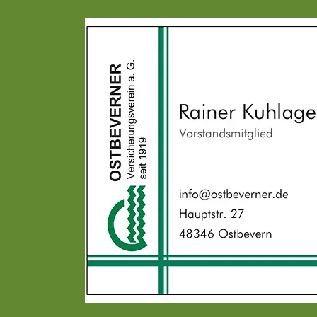
us,
liche
(BKV) ,
rsorge