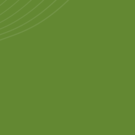
itglied Herr Kuhlage
kompetent im
herungsbereich und
h über den
hinaus.