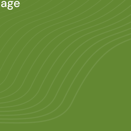
lage
Vorstandsm
berät Sie 
Sachversic
schaut auc
Tellerrand 