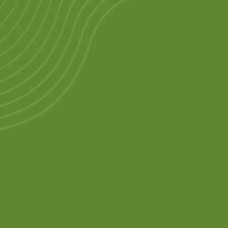
Fordern Sie seine
Kompetenz auch hera
wenn es um
Berufsunfähigkeits-
versicherung, betrieb
Krankenversicherung 
betriebliche Altersvo
(BAV) geht!