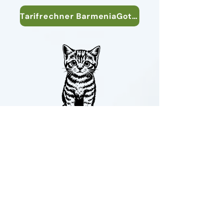
Tarifrechner BarmeniaGothaer öffnen
Schauen Sie sich auch Angebote
zur
Tierhalterhaftpflicht
für Hunde
an.
Ihr OSTBEVERNER
Versicherungsverein betreibt die
Sparte Tierkrankenversicherung
nicht selbst. Risikoträger ist unser