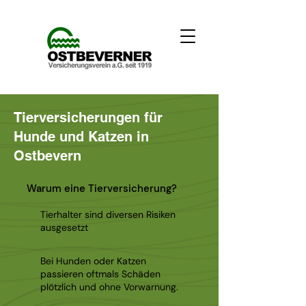
Tierversicherungen für
Hunde und Katzen in
Ostbevern
Warum eine Tierversicherung?
Tierhalter sind diversen Risiken
ausgesetzt
Bei Hunden oder Katzen
passieren oftmals Schäden
plötzlich und ohne Vorwarnung.