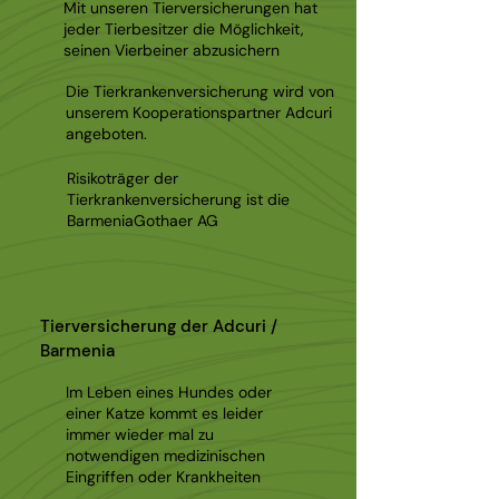
Mit unseren Tierversicherungen hat
jeder Tierbesitzer die Möglichkeit,
seinen Vierbeiner abzusichern
Die Tierkrankenversicherung wird von
unserem Kooperationspartner Adcuri
angeboten.
Risikoträger der
Tierkrankenversicherung ist die
BarmeniaGothaer AG
Tierversicherung der Adcuri /
Barmenia
Im Leben eines Hundes oder
einer Katze kommt es leider
immer wieder mal zu
notwendigen medizinischen
Eingriffen oder Krankheiten