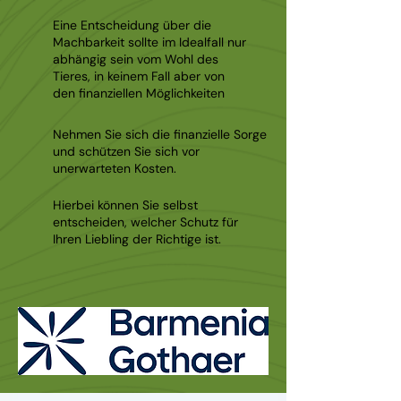
Eine Entscheidung über die
Machbarkeit sollte im Idealfall nur
abhängig sein vom Wohl des
Tieres, in keinem Fall aber von
den finanziellen Möglichkeiten
Nehmen Sie sich die finanzielle Sorge
und schützen Sie sich vor
unerwarteten Kosten.
Hierbei können Sie selbst
entscheiden, welcher Schutz für
Ihren Liebling der Richtige ist.